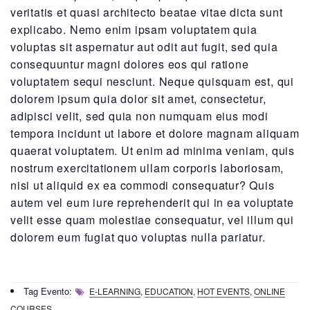
veritatis et quasi architecto beatae vitae dicta sunt
explicabo. Nemo enim ipsam voluptatem quia
voluptas sit aspernatur aut odit aut fugit, sed quia
consequuntur magni dolores eos qui ratione
voluptatem sequi nesciunt. Neque quisquam est, qui
dolorem ipsum quia dolor sit amet, consectetur,
adipisci velit, sed quia non numquam eius modi
tempora incidunt ut labore et dolore magnam aliquam
quaerat voluptatem. Ut enim ad minima veniam, quis
nostrum exercitationem ullam corporis laboriosam,
nisi ut aliquid ex ea commodi consequatur? Quis
autem vel eum iure reprehenderit qui in ea voluptate
velit esse quam molestiae consequatur, vel illum qui
dolorem eum fugiat quo voluptas nulla pariatur.
Tag Evento:
E-LEARNING
,
EDUCATION
,
HOT EVENTS
,
ONLINE
COURSES