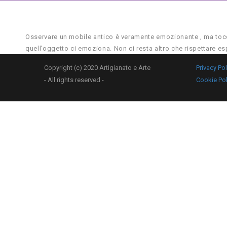
Osservare un mobile antico è veramente emozionante , ma toccar
quell’oggetto ci emoziona. Non ci resta altro che rispettare es
Copyright (c) 2020 Artigianato e Arte
Privacy Pol
- All rights reserved -
Cookie Pol